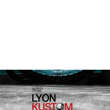
tout au long de la durée du salon. La qualité du
plateau et des animations est assurée, avec à la
barre de la programmation et de l’organisation
des professionnels renommés tels que Manu
VASSEUR, à l’origine de la PUNTA COURCHEVEL
et Denis SALAT, expert en régulation et en
gestion commerciale d’événements prestigieux
tels que les MORZINE AVORIAZ HARLEY DAYS, les
OPALE HARLEY DAYS, ainsi que le ACES
EXPERIENCE.